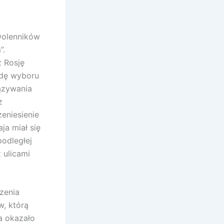
wolenników
”.
z Rosję
odę wyboru
ązywania
z
eniesienie
a miał się
podległej
 ulicami
zenia
w, którą
a okazało