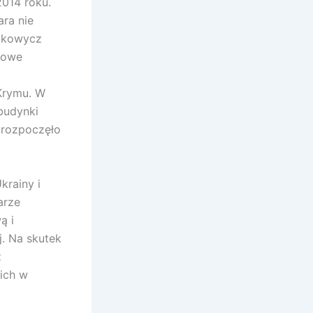
2014 roku.
ara nie
nukowycz
inowe
Krymu. W
budynki
 rozpoczęło
krainy i
arze
ą i
j. Na skutek
ż
ich w