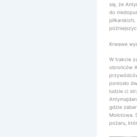
się, że Ant
do niedopus
piłkarskich
późniejszyc
Krwawe wyd
W trakcie z
obrońców An
przywódców 
poniosło dw
ludzie ci st
Antymajdan
gdzie zabar
Mołotowa. S
pożaru, któ