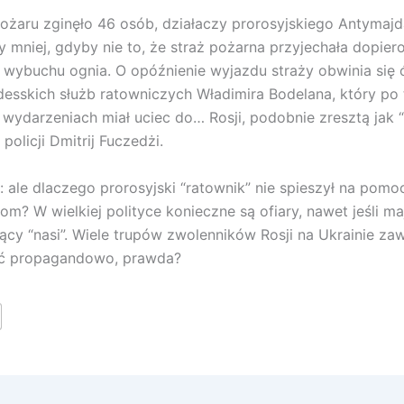
ożaru zginęło 46 osób, działaczy prorosyjskiego Antymajd
 mniej, gdyby nie to, że straż pożarna przyjechała dopier
 wybuchu ognia. O opóźnienie wyjazdu straży obwinia si
sskich służb ratowniczych Władimira Bodelana, który po 
 wydarzeniach miał uciec do… Rosji, podobnie zresztą jak 
 policji Dmitrij Fuczedżi.
: ale dlaczego prorosyjski “ratownik” nie spieszył na pomo
m? W wielkiej polityce konieczne są ofiary, nawet jeśli ma
ący “nasi”. Wiele trupów zwolenników Rosji na Ukrainie z
ć propagandowo, prawda?