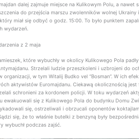
ymajdan dalej zajmuje miejsce na Kulikowym Polu, a nawet s
zczenia do przejścia marszu zwolenników wolnej Ukrainy 
, który miał się odbyć o godz. 15:00. To było punktem zapa
h wydarzeń.
arzenia z 2 maja
amieszek, które wybuchły w okolicy Kulikowego Pola padły 
tymajdanu. Strzelali ludzie przeszkoleni i uzbrojeni do oc
organizacji, w tym Witalij Budko vel “Bosman”. W ich efek
óch aktywistów Euromajdanu. Ciekawą okolicznością jest f
rzelali schronieni za kordonem policji. W toku wydarzeń akt
u ewakuowali się z Kulikowego Pola do budynku Domu Zw
ykadowali się, ostrzeliwali i obrzucali oponentów koktajlam
ądzi się, że to właśnie butelki z benzyną były bezpośredn
ry wybuchł podczas zajść.