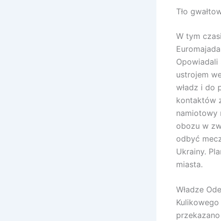
Tło gwałto
W tym czasi
Euromajadan
Opowiadali 
ustrojem w
władz i do 
kontaktów z
namiotowy n
obozu w zwi
odbyć mecz 
Ukrainy. Pl
miasta.
Władze Ode
Kulikowego 
przekazano