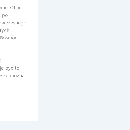
anu. Ofiar
o po
ę ówczesnego
tych
“Bosman” i
c
ją być to
awsze można