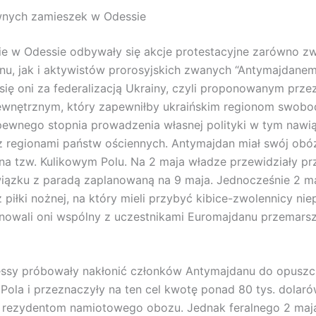
wnych zamieszek w Odessie
e w Odessie odbywały się akcje protestacyjne zarówno z
u, jak i aktywistów prorosyjskich zwanych “Antymajdanem
się oni za federalizacją Ukrainy, czyli proponowanym prze
ewnętrznym, który zapewniłby ukraińskim regionom swob
pewnego stopnia prowadzenia własnej polityki w tym nawi
 regionami państw ościennych. Antymajdan miał swój obó
a tzw. Kulikowym Polu. Na 2 maja władze przewidziały prz
ązku z paradą zaplanowaną na 9 maja. Jednocześnie 2 maj
piłki nożnej, na który mieli przybyć kibice-zwolennicy nie
anowali oni wspólny z uczestnikami Euromajdanu przemarsz
ssy próbowały nakłonić członków Antymajdanu do opuszc
Pola i przeznaczyły na ten cel kwotę ponad 80 tys. dolaró
 rezydentom namiotowego obozu. Jednak feralnego 2 maj