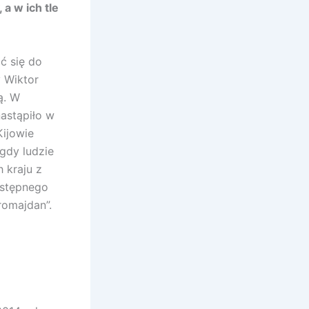
a w ich tle
ć się do
y Wiktor
ą. W
nastąpiło w
Kijowie
 gdy ludzie
h kraju z
astępnego
uromajdan”.