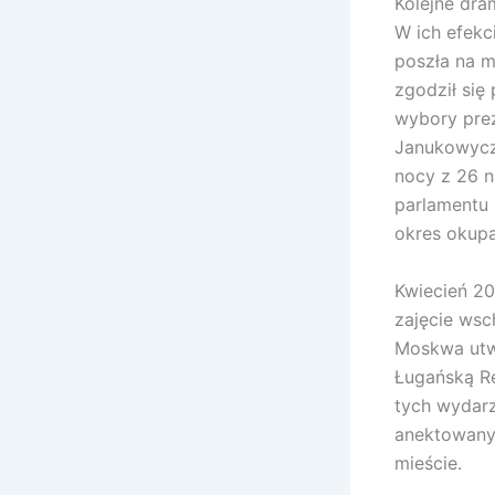
Kolejne dra
W ich efekci
poszła na 
zgodził się
wybory pre
Janukowycz
nocy z 26 n
parlamentu 
okres okupa
Kwiecień 20
zajęcie wsc
Moskwa utwo
Ługańską Re
tych wydarz
anektowany 
mieście.