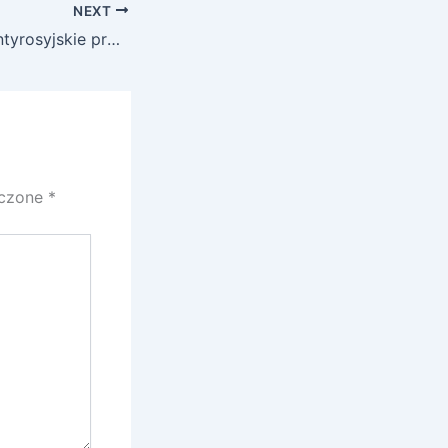
NEXT
W Gruzji trwają antyrosyjskie protesty
aczone
*