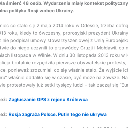
ła śmierć 48 osób. Wydarzenia miały kontekst polityczny, 
alna polityka Rosji wobec Ukrainy.
ieć co stało się 2 maja 2014 roku w Odessie, trzeba cofną
013 roku, kiedy to ówczesny, prorosyjski prezydent Ukrain
 nie podpisał umowy stowarzyszeniowej z Unią Europejsk
twie do niego uczynili to przywódcy Gruzji i Mołdawii, co 
niach listopada w Wilnie. W dniu 30 listopada 2013 roku w 
olicja brutalnie rozpędziła pierwsze obywatelskie protesty,
ice, ponieważ zrozumieli co się właśnie stało. Że wyjście ic
iru” właśnie oddaliło się w czasie, być może na zawsze. N
ie protestowały już setki tysięcy ludzi – tak zaczął się “E
też:
Zagłuszanie GPS z rejonu Królewca
też:
Rosja zagraża Polsce. Putin tego nie ukrywa