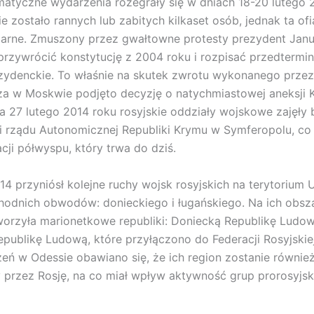
matyczne wydarzenia rozegrały się w dniach 18-20 lutego 
e zostało rannych lub zabitych kilkaset osób, jednak ta ofi
marne. Zmuszony przez gwałtowne protesty prezydent Ja
 przywrócić konstytucję z 2004 roku i rozpisać przedterm
zydenckie. To właśnie na skutek zwrotu wykonanego przez
a w Moskwie podjęto decyzję o natychmiastowej aneksji 
a 27 lutego 2014 roku rosyjskie oddziały wojskowe zajęły 
i rządu Autonomicznej Republiki Krymu w Symferopolu, co
cji półwyspu, który trwa do dziś.
14 przyniósł kolejne ruchy wojsk rosyjskich na terytorium U
hodnich obwodów: donieckiego i ługańskiego. Na ich obsz
rzyła marionetkowe republiki: Doniecką Republikę Ludow
publikę Ludową, które przyłączono do Federacji Rosyjskie
eń w Odessie obawiano się, że ich region zostanie równie
przez Rosję, na co miał wpływ aktywność grup prorosyjsk