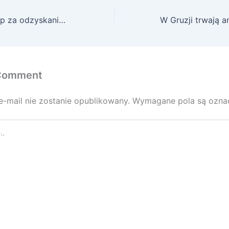
Gigantyczny okup za odzyskanie danych zaszyfrowanych ransomware
 Comment
e-mail nie zostanie opublikowany.
Wymagane pola są ozn