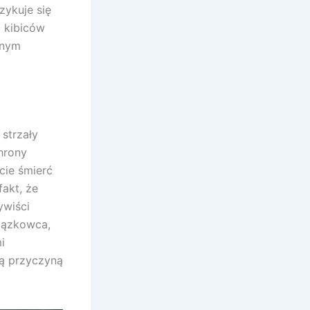
zykuje się
i kibiców
lnym
strzały
hrony
cie śmierć
akt, że
ywiści
iązkowca,
i
ią przyczyną