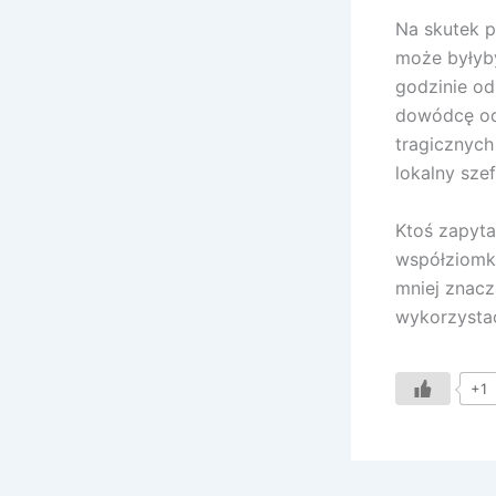
Na skutek p
może byłyby
godzinie od
dowódcę ode
tragicznych
lokalny szef
Ktoś zapyta
współziomko
mniej znacz
wykorzysta
+1