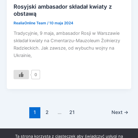
Rosyjski ambasador składał kwiaty z
obstawą
RealiaOnline Team
/
10 maja 2024
Tradycyjnie, 9 maja, ambasador Rosji w Warszawie
składał kwiaty na Cmentarzu-Mauzoleum Żołnierzy
Radzieckich. Jak zawsze, od wybuchu wojny na
Ukrainie,
0
1
2
…
21
Next
→
Ta strona korzysta z ciasteczek aby świadczyć usługi na