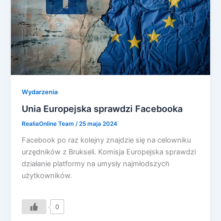
Wydarzenia
Unia Europejska sprawdzi Facebooka
RealiaOnline Team
/
25 maja 2024
Facebook po raz kolejny znajdzie się na celowniku
urzędników z Brukseli. Komisja Europejska sprawdzi
działanie platformy na umysły najmłodszych
użytkowników.
0