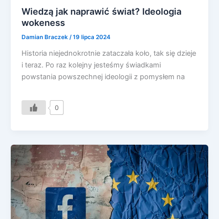
Wiedzą jak naprawić świat? Ideologia
wokeness
Damian Braczek
/
19 lipca 2024
Historia niejednokrotnie zataczała koło, tak się dzieje
i teraz. Po raz kolejny jesteśmy świadkami
powstania powszechnej ideologii z pomysłem na
0