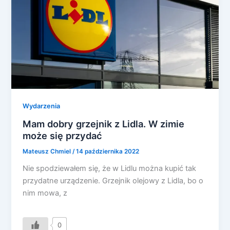
Wydarzenia
Mam dobry grzejnik z Lidla. W zimie
może się przydać
Mateusz Chmiel
/
14 października 2022
Nie spodziewałem się, że w Lidlu można kupić tak
przydatne urządzenie. Grzejnik olejowy z Lidla, bo o
nim mowa, z
0