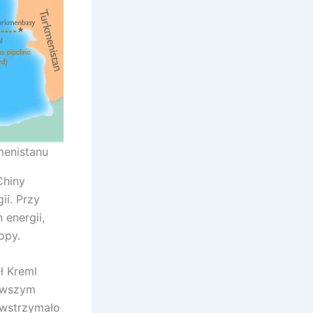
menistanu
Chiny
ii. Przy
energii,
opy.
ł Kreml
erwszym
 wstrzymało