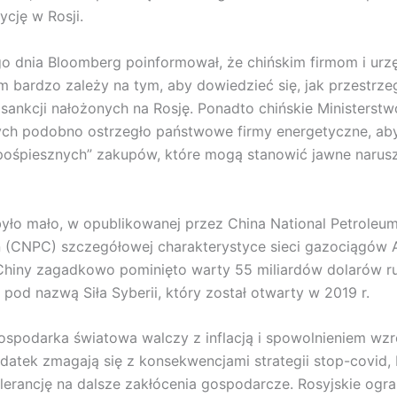
ycję w Rosji.
o dnia Bloomberg poinformował, że chińskim firmom i ur
bardzo zależy na tym, aby dowiedzieć się, jak przestrze
sankcji nałożonych na Rosję. Ponadto chińskie Ministerst
ch podobno ostrzegło państwowe firmy energetyczne, aby
pośpiesznych” zakupów, które mogą stanowić jawne narus
yło mało, w opublikowanej przez China National Petroleu
 (CNPC) szczegółowej charakterystyce sieci gazociągów 
hiny zagadkowo pominięto warty 55 miliardów dolarów r
 pod nazwą Siła Syberii, który został otwarty w 2019 r.
spodarka światowa walczy z inflacją i spowolnieniem wzr
datek zmagają się z konsekwencjami strategii stop-covid,
olerancję na dalsze zakłócenia gospodarcze. Rosyjskie ogra