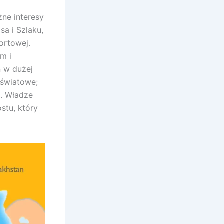
żne interesy
sa i Szlaku,
ortowej.
m i
n w dużej
 światowe;
a. Władze
stu, który