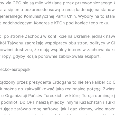
py via CPC nie są mile widziane przez przewodniczącego X
tara się on o bezprecedensową trzecią kadencję na stanow
generalnego Komunistycznej Partii Chin. Wybory na to sta
na nadchodzącym Kongresie KPCh pod koniec tego roku.
toi po stronie Zachodu w konflikcie na Ukrainie, jednak naw
kół Tajwanu zagrażają współpracy obu stron, politycy w Ch
owinni dostrzec, że mają wspólny interes w zachowaniu k
 ropy, gdyby Rosja ponownie zablokowała eksport.
recko-europejski
ządzony przez prezydenta Erdogana to nie ten kaliber co 
ak można go zakwalifikować jako regionalną potęgę. Zwłasz
 Organizacji Państw Tureckich, w której Turcja dominuje 
zy podmiot. Do OPT należą między innymi Kazachstan i Turk
rtujące zarówno ropę naftową, jak i gaz ziemny, więc moż