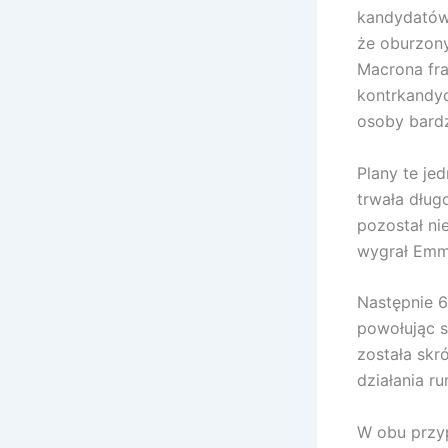
kandydatów 
że oburzony
Macrona fra
kontrkandy
osoby bardz
Plany te je
trwała dług
pozostał ni
wygrał Emm
Następnie 6
powołując s
została skr
działania r
W obu przy