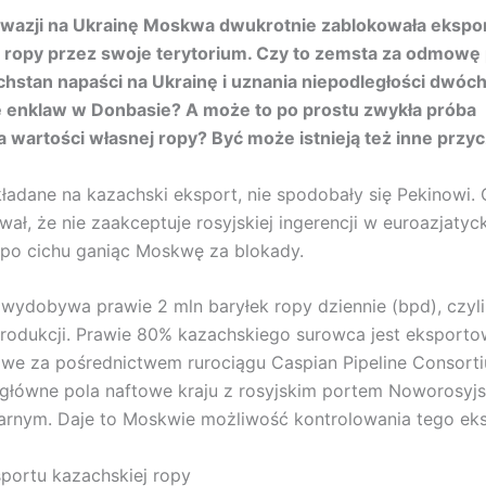
nwazji na Ukrainę Moskwa dwukrotnie zablokowała ekspo
j ropy przez swoje terytorium. Czy to zemsta za odmowę
hstan napaści na Ukrainę i uznania niepodległości dwóch
ę enklaw w Donbasie? A może to po prostu zwykła próba
 wartości własnej ropy? Być może istnieją też inne przyc
ładane na kazachski eksport, nie spodobały się Pekinowi. 
wał, że nie zaakceptuje rosyjskiej ingerencji w euroazjatyc
po cichu ganiąc Moskwę za blokady.
wydobywa prawie 2 mln baryłek ropy dziennie (bpd), czyl
rodukcji. Prawie 80% kazachskiego surowca jest eksport
owe za pośrednictwem rurociągu Caspian Pipeline Consort
 główne pola naftowe kraju z rosyjskim portem Noworosyj
rnym. Daje to Moskwie możliwość kontrolowania tego eks
portu kazachskiej ropy