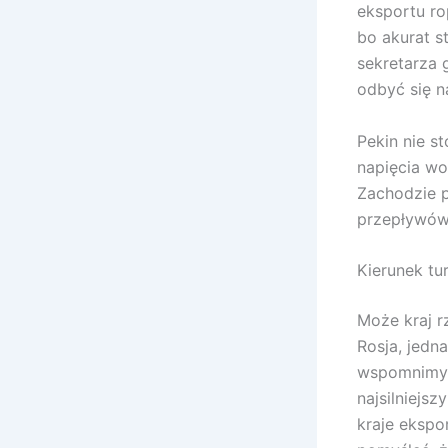
eksportu ro
bo akurat s
sekretarza 
odbyć się 
Pekin nie s
napięcia wo
Zachodzie p
przepływów
Kierunek tu
Może kraj r
Rosja, jedn
wspomnimy o
najsilniejs
kraje ekspo