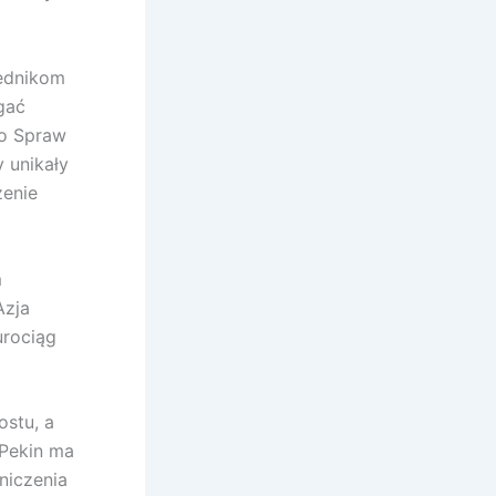
zędnikom
gać
wo Spraw
 unikały
zenie
m
Azja
urociąg
ostu, a
 Pekin ma
niczenia