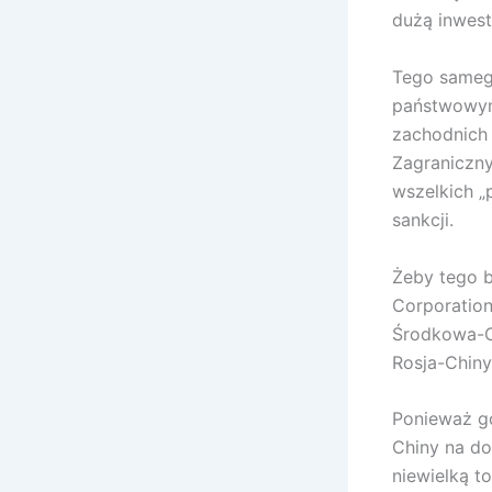
dużą inwest
Tego sameg
państwowym 
zachodnich 
Zagraniczny
wszelkich „
sankcji.
Żeby tego b
Corporation
Środkowa-C
Rosja-Chiny
Ponieważ go
Chiny na do
niewielką t