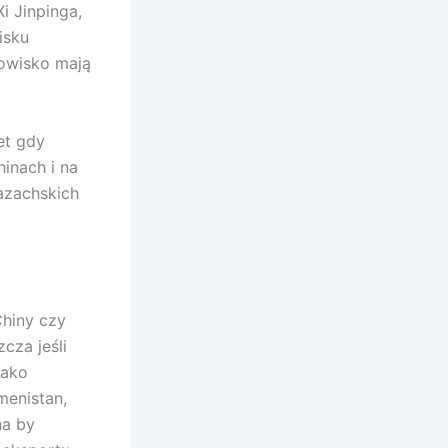
i Jinpinga,
isku
nowisko mają
et gdy
inach i na
azachskich
Chiny czy
cza jeśli
jako
menistan,
na by