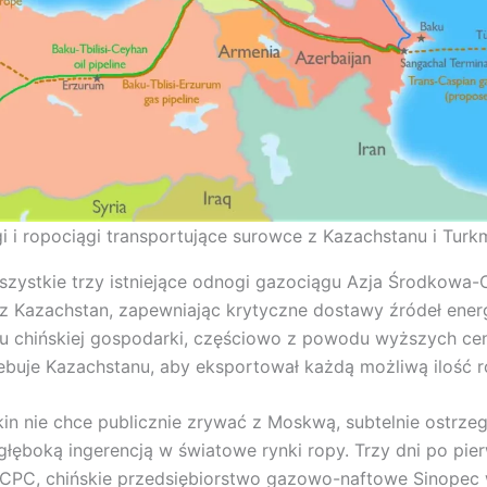
i i ropociągi transportujące surowce z Kazachstanu i Turk
szystkie trzy istniejące odnogi gazociągu Azja Środkowa-
z Kazachstan, zapewniając krytyczne dostawy źródeł energ
u chińskiej gospodarki, częściowo z powodu wyższych cen 
ebuje Kazachstanu, aby eksportował każdą możliwą ilość r
in nie chce publicznie zrywać z Moskwą, subtelnie ostrzeg
głęboką ingerencją w światowe rynki ropy. Trzy dni po pi
 CPC, chińskie przedsiębiorstwo gazowo-naftowe Sinopec