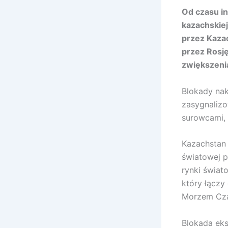
Od czasu i
kazachskie
przez Kazac
przez Rosj
zwiększenia
Blokady nak
zasygnalizo
surowcami, 
Kazachstan 
światowej p
rynki świat
który łączy
Morzem Cza
Blokada eks