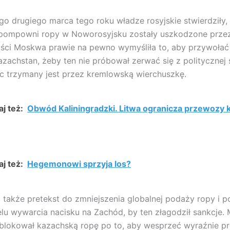
o drugiego marca tego roku władze rosyjskie stwierdziły,
epompowni ropy w Noworosyjsku zostały uszkodzone prze
ści Moskwa prawie na pewno wymyśliła to, aby przywołać
zachstan, żeby ten nie próbował zerwać się z politycznej
ec trzymany jest przez kremlowską wierchuszkę.
j też:
Obwód Kaliningradzki. Litwa ogranicza przewozy 
j też:
Hegemonowi sprzyja los?
 także pretekst do zmniejszenia globalnej podaży ropy i p
celu wywarcia nacisku na Zachód, by ten złagodził sankcje. 
blokował kazachską ropę po to, aby wesprzeć wyraźnie pr