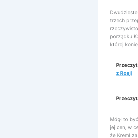
Dwudziesteg
trzech prz
rzeczywisto
porządku Ka
której koni
Przeczyta
z Rosji
Przeczyta
Mógł to być
jej cen, w 
że Kreml za