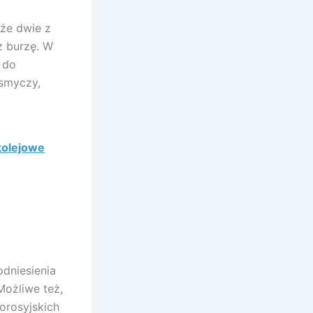
 że dwie z
z burzę. W
 do
 smyczy,
kolejowe
odniesienia
Możliwe też,
orosyjskich