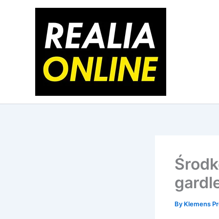
Skip
to
content
Środk
gardl
By
Klemens Pr