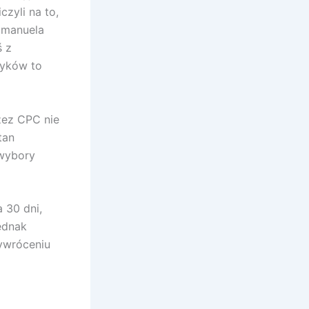
zyli na to,
mmanuela
ś z
tyków to
zez CPC nie
tan
 wybory
 30 dni,
ednak
zywróceniu