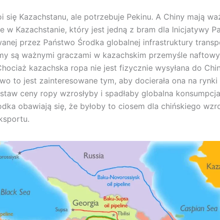
oi się Kazachstanu, ale potrzebuje Pekinu. A Chiny mają wa
 w Kazachstanie, który jest jedną z bram dla Inicjatywy Pa
wanej przez Państwo Środka globalnej infrastruktury transp
rmy są ważnymi graczami w kazachskim przemyśle naftowy
ociaż kazachska ropa nie jest fizycznie wysyłana do Chi
stwo to jest zainteresowane tym, aby docierała ona na rynki
staw ceny ropy wzrosłyby i spadłaby globalna konsumpcj
dka obawiają się, że byłoby to ciosem dla chińskiego wzro
ksportu.