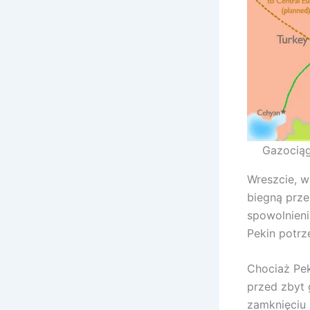
Gazociąg
Wreszcie, w
biegną prze
spowolnieni
Pekin potrz
Chociaż Pek
przed zbyt 
zamknięciu