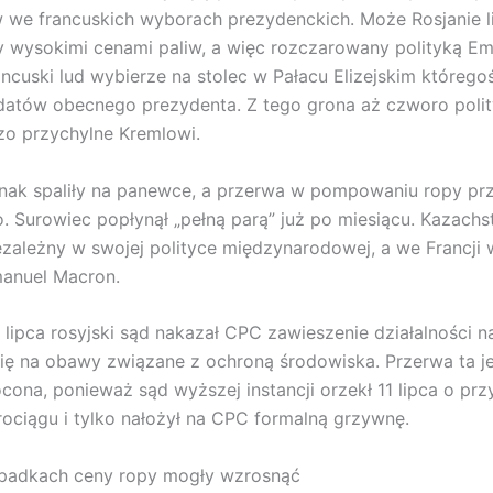
we francuskich wyborach prezydenckich. Może Rosjanie lic
 wysokimi cenami paliw, a więc rozczarowany polityką E
ncuski lud wybierze na stolec w Pałacu Elizejskim którego
datów obecnego prezydenta. Z tego grona aż czworo poli
o przychylne Kremlowi.
dnak spaliły na panewce, a przerwa w pompowaniu ropy pr
o. Surowiec popłynął „pełną parą” już po miesiącu. Kazachs
ezależny w swojej polityce międzynarodowej, a we Francji
anuel Macron.
 lipca rosyjski sąd nakazał CPC zawieszenie działalności na
ię na obawy związane z ochroną środowiska. Przerwa ta j
ócona, ponieważ sąd wyższej instancji orzekł 11 lipca o pr
urociągu i tylko nałożył na CPC formalną grzywnę.
padkach ceny ropy mogły wzrosnąć