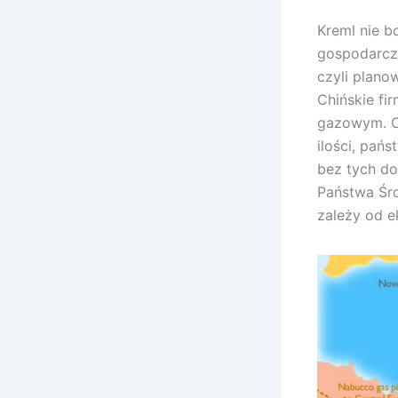
Kreml nie b
gospodarcze
czyli plano
Chińskie fi
gazowym. Ch
ilości, pań
bez tych do
Państwa Śro
zależy od e