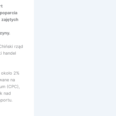
rt
 poparcia
 zajętych
zyny.
Chiński rząd
ki handel
i około 2%
owane na
ium (CPC),
sk nad
portu.