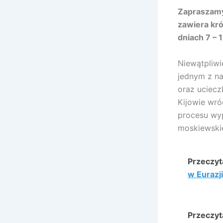
Zapraszamy
zawiera kr
dniach 7 – 
Niewątpliwi
jednym z na
oraz uciecz
Kijowie wró
procesu wyp
moskiewski
Przeczyta
w Eurazji
Przeczyta