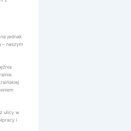
ona jednak
a – naszym
ięźnia
ainie.
raińskiej
zeniem
z ulicy w
łpracy i