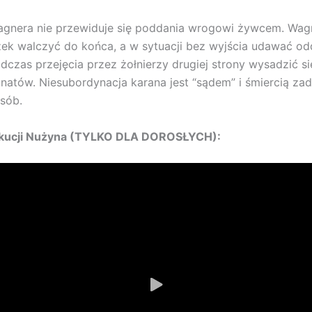
agnera nie przewiduje się poddania wrogowi żywcem. Wag
k walczyć do końca, a w sytuacji bez wyjścia udawać od
odczas przejęcia przez żołnierzy drugiej strony wysadzić si
atów. Niesubordynacja karana jest “sądem” i śmiercią za
sób.
ekucji Nużyna (TYLKO DLA DOROSŁYCH):