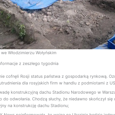
 we Włodzimierzu Wołyńskim
nformacje z zeszłego tygodnia
ie cofnęli Rosji status państwa z gospodarką rynkową. Oz
trudnienia dla rosyjskich firm w handlu z podmiotami z U
wadę konstrukcyjną dachu Stadionu Narodowego w Warsza
o do odwołania. Chodzą słuchy, że niedawno skończył się 
jny na konstrukcję dachu Stadionu;
KY News poinformowała, że wojna na Ukrainie będzie jedn