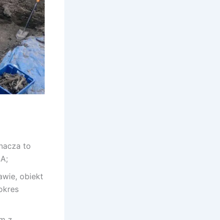
nacza to
SA;
wie, obiekt
okres
ym z