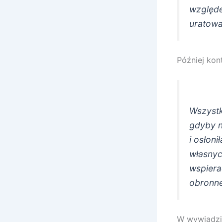
względe
uratowa
Później kon
Wszystk
gdyby n
i osłon
własnyc
wspiera
obronne
W wywiadzi