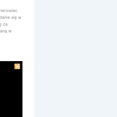
nerowiec
danie się w
ę za
daną w