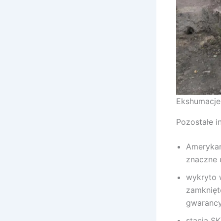
Ekshumacje
Pozostałe i
Amerykan
znaczne u
wykryto 
zamknięt
gwarancy
stacja S