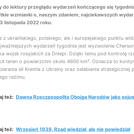
 do lektury przeglądu wydarzeń kończącego się tygodnia
ótkie wzmianki o, naszym zdaniem, najciekawszych wyda
13 listopada 2022 roku.
e z ukraińskiego, polskiego, ale i europejskiego punktu wid
jważniejszych wydarzeń tygodnia jest wyzwolenie Chersoni
ka wojsk rosyjskich za Dniepr. Dzięki temu pod kontrolę r
cił teren o powierzchni około 4600 km². Oznacza to konty
ierania sił Kremla z Ukrainy oraz osłabiania strategicznej 
ego reżimu.
j też:
Dawna Rzeczpospolita Obojga Narodów jako soju
j też:
Wrzesień 1939. Rząd wiedział, ale nie powiedział