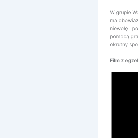
W grupie W
ma obowiąze
niewolę i p
pomocą gran
okrutny spo
Film z egz