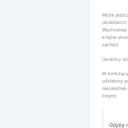
Może jeszcz
ukraińskich
Wschodniej 
krajów skut
zachód.
Ukraińcy d
W kończący
udzielony p
niezależnej
innymi:
Gdyby n