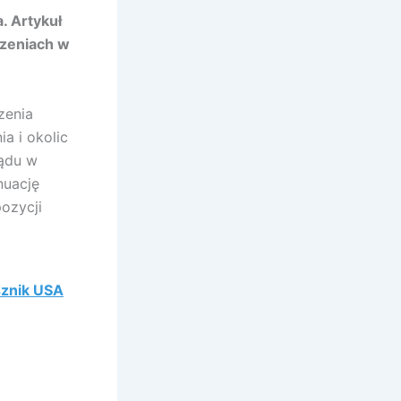
. Artykuł
rzeniach w
zenia
a i okolic
ządu w
nuację
pozycji
sznik USA