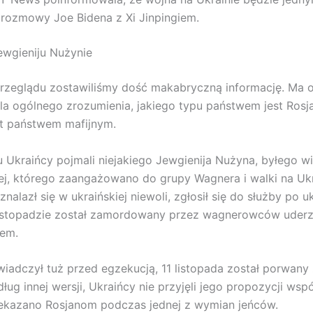
rozmowy Joe Bidena z Xi Jinpingiem.
wgieniju Nużynie
rzeglądu zostawiliśmy dość makabryczną informację. Ma 
la ogólnego zrozumienia, jakiego typu państwem jest Rosj
st państwem mafijnym.
 Ukraińcy pojmali niejakiego Jewgienija Nużyna, byłego w
nej, którego zaangażowano do grupy Wagnera i walki na Ukr
nalazł się w ukraińskiej niewoli, zgłosił się do służby po uk
 listopadzie został zamordowany przez wagnerowców uder
em.
iadczył tuż przed egzekucją, 11 listopada został porwany 
ług innej wersji, Ukraińcy nie przyjęli jego propozycji wspó
ekazano Rosjanom podczas jednej z wymian jeńców.