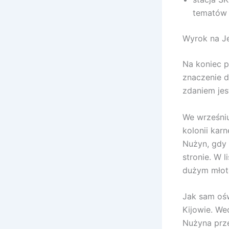
tematów 
Wyrok na Je
Na koniec p
znaczenie d
zdaniem je
We wrześniu
kolonii kar
Nużyn, gdy z
stronie. W
dużym młot
Jak sam ośw
Kijowie. Wed
Nużyna prz