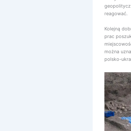
geopolitycz
reagować.
Kolejną dob
prac poszuk
miejscowośc
można uznać
polsko-ukrai