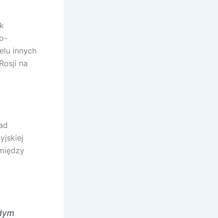
k
o-
elu innych
Rosji na
ad
yjskiej
 między
żdym