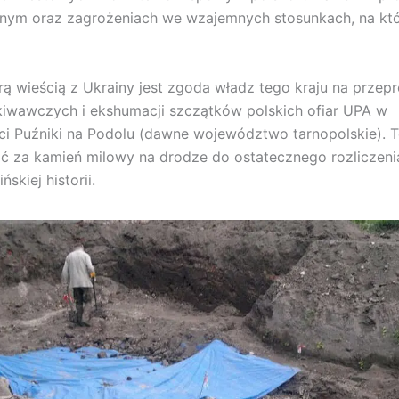
nym oraz zagrożeniach we wzajemnych stosunkach, na któ
rą wieścią z Ukrainy jest zgoda władz tego kraju na prze
iwawczych i ekshumacji szczątków polskich ofiar UPA w
i Puźniki na Podolu (dawne województwo tarnopolskie). T
 za kamień milowy na drodze do ostatecznego rozliczenia
ńskiej historii.