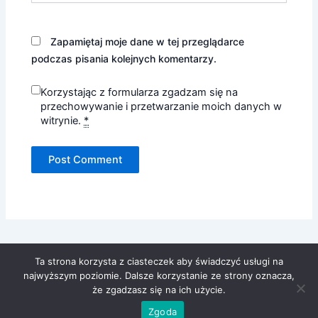
Zapamiętaj moje dane w tej przeglądarce
podczas pisania kolejnych komentarzy.
Korzystając z formularza zgadzam się na
przechowywanie i przetwarzanie moich danych w
witrynie.
*
Ta strona korzysta z ciasteczek aby świadczyć usługi na
najwyższym poziomie. Dalsze korzystanie ze strony oznacza,
że zgadzasz się na ich użycie.
Copyright © 2026 Realiaonline.pl
Zgoda