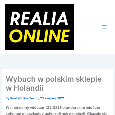
Skip
to
content
Wybuch w polskim sklepie
w Holandii
By
RealiaOnline Team
/
23 sierpnia 2021
W niedzielny wieczór (22.08) holenderskim mieście
Lelystad mieszkańcy usłyszeli huk eksplozji. Okazało się,