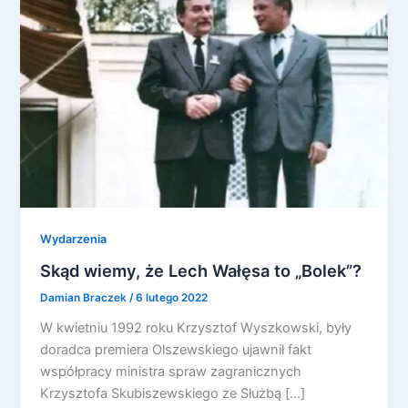
Wydarzenia
Skąd wiemy, że Lech Wałęsa to „Bolek”?
Damian Braczek
/
6 lutego 2022
W kwietniu 1992 roku Krzysztof Wyszkowski, były
doradca premiera Olszewskiego ujawnił fakt
współpracy ministra spraw zagranicznych
Krzysztofa Skubiszewskiego ze Służbą […]