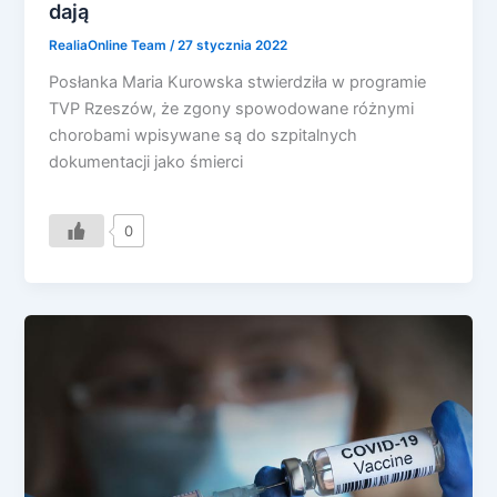
dają
RealiaOnline Team
/
27 stycznia 2022
Posłanka Maria Kurowska stwierdziła w programie
TVP Rzeszów, że zgony spowodowane różnymi
chorobami wpisywane są do szpitalnych
dokumentacji jako śmierci
0