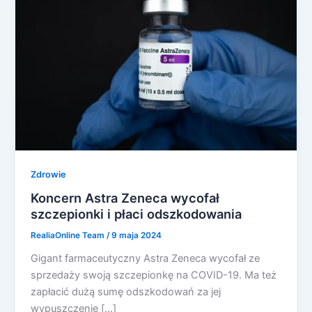
Zdrowie
Koncern Astra Zeneca wycofał
szczepionki i płaci odszkodowania
RealiaOnline Team
/
9 maja 2024
Gigant farmaceutyczny Astra Zeneca wycofał ze
sprzedaży swoją szczepionkę na COVID-19. Ma też
zapłacić dużą sumę odszkodowań za jej
wypuszczenie […]