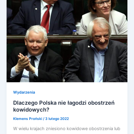
Wydarzenia
Dlaczego Polska nie łagodzi obostrzeń
kowidowych?
Klemens Proński
/
3 lutego 2022
W wielu krajach zniesiono kowidowe obostrzenia lub