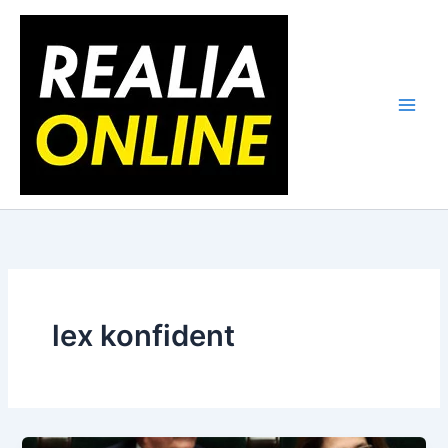
Skip
to
content
lex konfident