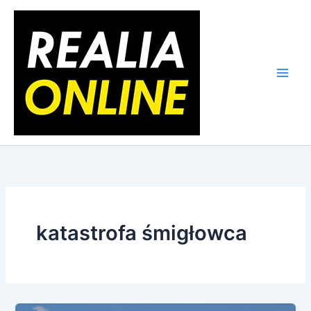
Skip
to
content
katastrofa śmigłowca