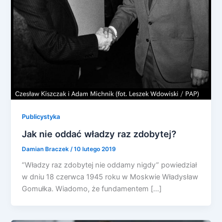
Publicystyka
Jak nie oddać władzy raz zdobytej?
Damian Braczek
/
10 lutego 2019
“Władzy raz zdobytej nie oddamy nigdy” powiedział
w dniu 18 czerwca 1945 roku w Moskwie Władysław
Gomułka. Wiadomo, że fundamentem […]