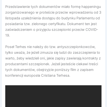
Przedstawienie tych dokumentów miało formę happeningu
zorganizowanego w proteście przeciw wprowadzeniu od 3
listopada uzależnienia dostępu do budynku Parlamentu od
posiadania tzw. zielonego certyfikatu. Dokument ten jest
zaświadczeniem o przyjęciu szczepionki przeciw COVID-
19.
Poseł Terhes nie należy do tzw. antyszczepionkowców,
tylko uważa, że jeżeli zmusza się ludzi do zaszczepienia to
warto, żeby wiedzieli oni, jakie zapisy zawierają kontrakty z
producentami szczepionek. Jeżeli jesteście ciekawi treści
tych dokumentów, obejrzyjcie poniższy film z zapisem
konferencji europosła Cristiana Terhesa.